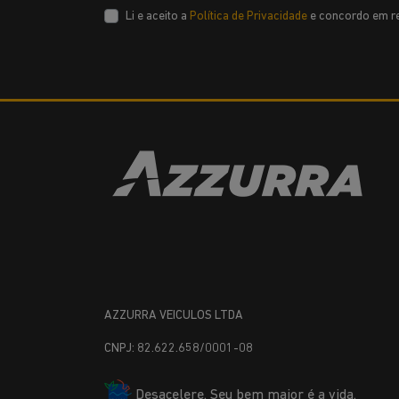
Li e aceito a
Política de Privacidade
e concordo em re
AZZURRA VEICULOS LTDA
CNPJ: 82.622.658/0001-08
Desacelere. Seu bem maior é a vida.