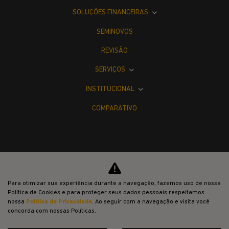
SOLUÇÕES FINANCEIRAS
SEMINOVOS
REVISÃO
SERVIÇOS
INSTITUCIONAL
COMPARATIVO
Desacelere. Seu bem maior é a vida.
Para otimizar sua experiência durante a navegação, fazemos uso de nossa
Política de Cookies e para proteger seus dados pessoais respeitamos
nossa
Política de Privacidade
. Ao seguir com a navegação e visita você
concorda com nossas Políticas.