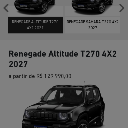
Anterior
P
RENEGADE ALTITUDE T270
RENEGADE SAHARA T270 4X2
4X2 2027
2027
Renegade Altitude T270 4X2
2027
a partir de R$ 129.990,00