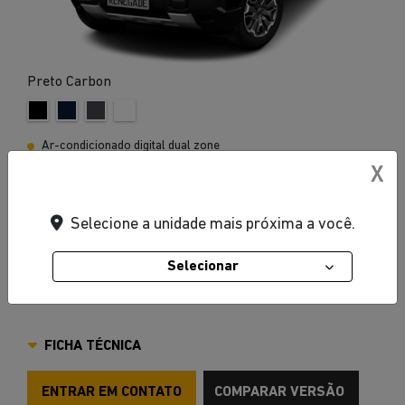
Preto Carbon
Ar-condicionado digital dual zone
Central multimídia de 10,1"
X
Para-sol Iluminado
Selecione a unidade mais próxima a você.
Porta-luvas iluminado
Quadro de instrumentos de alta resolução TFT de 7",
Selecionar
personalizável
VER MAIS
FICHA TÉCNICA
ENTRAR EM CONTATO
COMPARAR VERSÃO