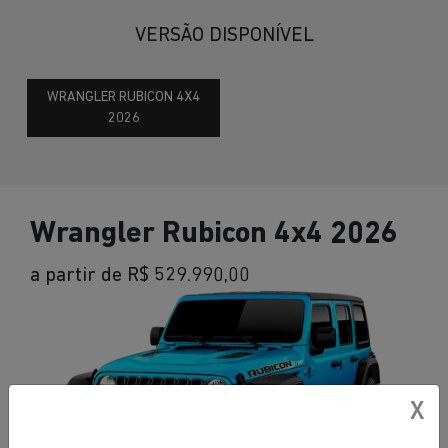
VERSÃO DISPONÍVEL
WRANGLER RUBICON 4X4
2026
Wrangler Rubicon 4x4 2026
a partir de R$ 529.990,00
X