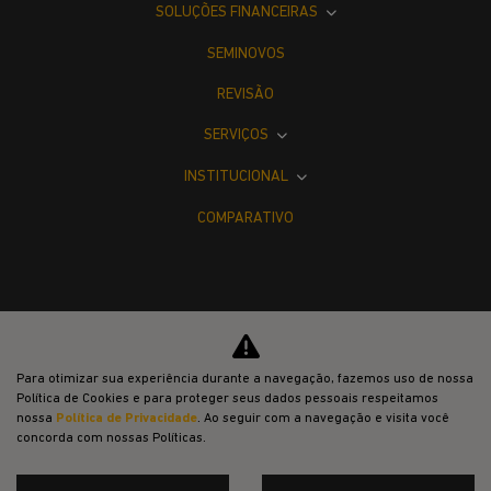
SOLUÇÕES FINANCEIRAS
SEMINOVOS
REVISÃO
SERVIÇOS
INSTITUCIONAL
COMPARATIVO
Desacelere. Seu bem maior é a vida.
Para otimizar sua experiência durante a navegação, fazemos uso de nossa
Política de Cookies e para proteger seus dados pessoais respeitamos
nossa
Política de Privacidade
. Ao seguir com a navegação e visita você
concorda com nossas Políticas.