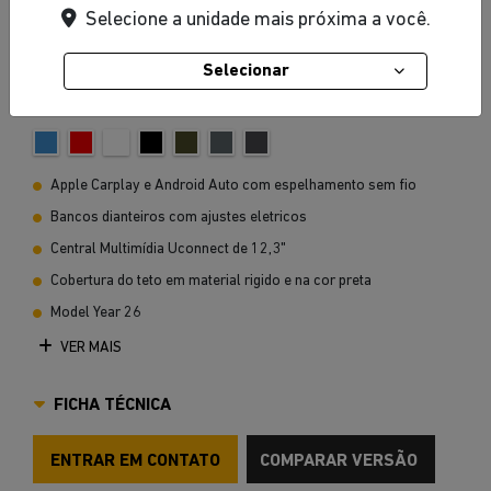
Selecione a unidade mais próxima a você.
Selecionar
Azul Hydro
Apple Carplay e Android Auto com espelhamento sem fio
Bancos dianteiros com ajustes eletricos
Central Multimídia Uconnect de 12,3"
Cobertura do teto em material rigido e na cor preta
Model Year 26
VER MAIS
FICHA TÉCNICA
ENTRAR EM CONTATO
COMPARAR VERSÃO