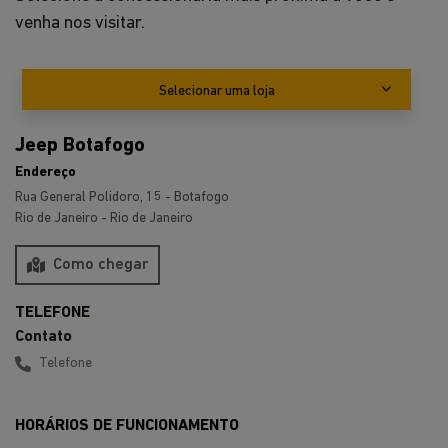
Endereço
Rua General Polidoro, 15 - Botafogo
Rio de Janeiro - Rio de Janeiro
Como chegar
Contato
Telefone
HORÁRIOS DE FUNCIONAMENTO
Showroom
Segunda a sexta, das 8h às 19h.
Sábado, das 9h às 18h.
Feriados, das 9h às 14h.
Pós-vendas
Segunda a sexta, das 8h às 17h30.