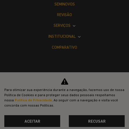
SEMINOVOS
REVISÃO
SERVIÇOS
INSTITUCIONAL
COMPARATIVO
Desacelere. Seu bem maior é a vida.
Para otimizar sua experiência durante a navegação, fazemos uso de nossa
Política de Cookies e para proteger seus dados pessoais respeitamos
nossa
Política de Privacidade
. Ao seguir com a navegação e visita você
concorda com nossas Políticas.
ACEITAR
RECUSAR
Desenvolvido pela DEALERSPACE ® Direitos Reservados.