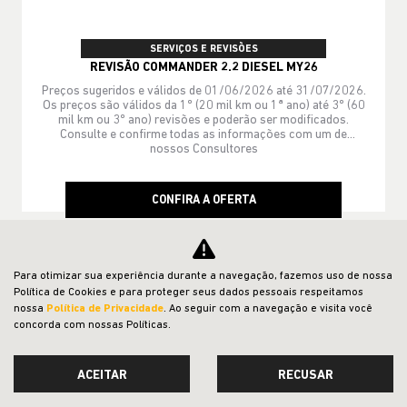
SERVIÇOS E REVISÕES
REVISÃO COMMANDER 2.2 DIESEL MY26
Preços sugeridos e válidos de 01/06/2026 até 31/07/2026.
Os preços são válidos da 1º (20 mil km ou 1ª ano) até 3º (60
mil km ou 3º ano) revisões e poderão ser modificados.
Consulte e confirme todas as informações com um de
nossos Consultores
CONFIRA A OFERTA
COMMANDER
Para otimizar sua experiência durante a navegação, fazemos uso de nossa
Política de Cookies e para proteger seus dados pessoais respeitamos
Commander Limited T270 2026
nossa
Política de Privacidade
. Ao seguir com a navegação e visita você
concorda com nossas Políticas.
ACEITAR
RECUSAR