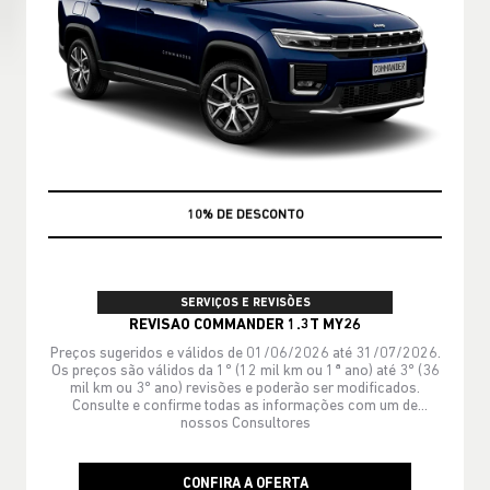
MÃO DE OBRA
SERVIÇOS E REVISÕES
REVISAO COMMANDER 1.3T MY26
Preços sugeridos e válidos de 01/06/2026 até 31/07/2026.
Os preços são válidos da 1º (12 mil km ou 1ª ano) até 3º (36
mil km ou 3º ano) revisões e poderão ser modificados.
Consulte e confirme todas as informações com um de
nossos Consultores
CONFIRA A OFERTA