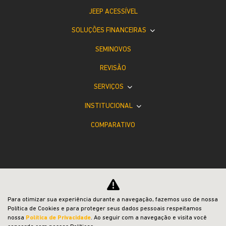
JEEP ACESSÍVEL
SOLUÇÕES FINANCEIRAS
SEMINOVOS
REVISÃO
SERVIÇOS
INSTITUCIONAL
COMPARATIVO
Desacelere. Seu bem maior é a vida.
Para otimizar sua experiência durante a navegação, fazemos uso de nossa
Política de Cookies e para proteger seus dados pessoais respeitamos
nossa
Política de Privacidade
. Ao seguir com a navegação e visita você