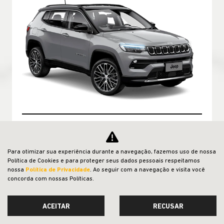
MÃO DE OBRA
Para otimizar sua experiência durante a navegação, fazemos uso de nossa
Política de Cookies e para proteger seus dados pessoais respeitamos
SERVIÇOS E REVISÕES
nossa
Política de Privacidade
. Ao seguir com a navegação e visita você
REVISÃO COMPASS 2.0 FLEX MY25
concorda com nossas Políticas.
Preços sugeridos e válidos de 01/06/2026 até 31/07/2026.
Os preços são válidos da 1º (12 mil km ou 1ª ano) até 3º (36
mil km ou 3º ano) revisões e poderão ser modificados.
ACEITAR
RECUSAR
Consulte e confirme todas as informações com um de
nossos Consultores