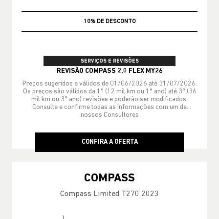
MÃO DE OBRA
SERVIÇOS E REVISÕES
REVISÃO COMPASS 2.0 FLEX MY26
Preços sugeridos e válidos de 01/06/2026 até 31/07/2026.
Os preços são válidos da 1º (12 mil km ou 1ª ano) até 3º (36
mil km ou 3º ano) revisões e poderão ser modificados.
Consulte e confirme todas as informações com um de
nossos Consultores
CONFIRA A OFERTA
COMPASS
Compass Limited T270 2023