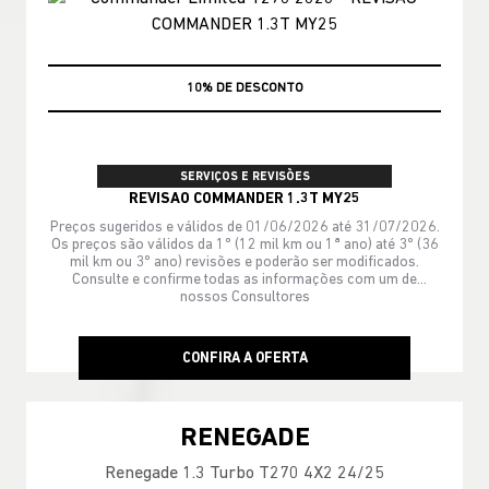
MÃO DE OBRA
SERVIÇOS E REVISÕES
REVISAO COMMANDER 1.3T MY25
Preços sugeridos e válidos de 01/06/2026 até 31/07/2026.
Os preços são válidos da 1º (12 mil km ou 1ª ano) até 3º (36
mil km ou 3º ano) revisões e poderão ser modificados.
Consulte e confirme todas as informações com um de
nossos Consultores
CONFIRA A OFERTA
RENEGADE
Renegade 1.3 Turbo T270 4X2 24/25