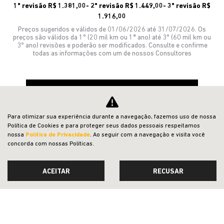
1ª revisão R$ 1.381,00- 2ª revisão R$ 1.449,00- 3ª revisão R$
1.916,00
Preços sugeridos e válidos de 01/06/2026 até 31/07/2026. Os
preços são válidos da 1º (20 mil km ou 1ª ano) até 3º (60 mil km ou
3º ano) revisões e poderão ser modificados. Consulte e confirme
todas as informações com um de nossos Consultores
CONFIRA A OFERTA
Para otimizar sua experiência durante a navegação, fazemos uso de nossa
Política de Cookies e para proteger seus dados pessoais respeitamos
nossa
Política de Privacidade
. Ao seguir com a navegação e visita você
concorda com nossas Políticas.
ACEITAR
RECUSAR
AZZURRA VEICULOS LTDA
CNPJ: 82.622.658/0001-08