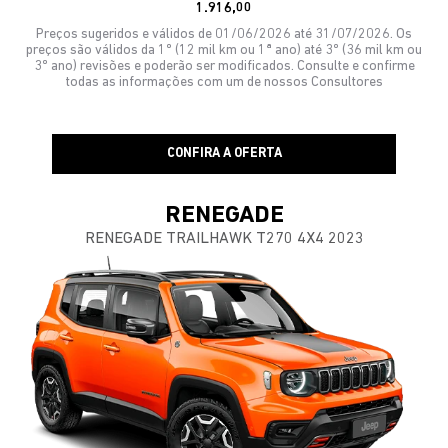
1.916,00
Preços sugeridos e válidos de 01/06/2026 até 31/07/2026. Os
preços são válidos da 1º (12 mil km ou 1ª ano) até 3º (36 mil km ou
3º ano) revisões e poderão ser modificados. Consulte e confirme
todas as informações com um de nossos Consultores
CONFIRA A OFERTA
RENEGADE
RENEGADE TRAILHAWK T270 4X4 2023