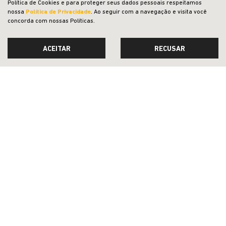
Política de Cookies e para proteger seus dados pessoais respeitamos
nossa
Política de Privacidade
. Ao seguir com a navegação e visita você
concorda com nossas Políticas.
ACEITAR
RECUSAR
AZZURRA VEICULOS LTDA
CNPJ: 82.622.658/0001-08
OFERTAS
NOVOS
VENDAS DIRETAS
JEEP ACESSÍVEL
SOLUÇÕES FINANCEIRAS
SEMINOVOS
REVISÃO