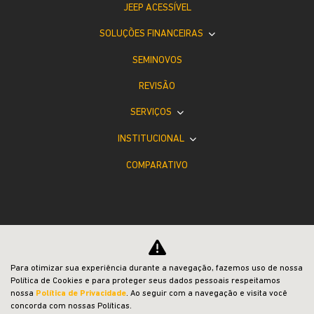
JEEP ACESSÍVEL
SOLUÇÕES FINANCEIRAS
SEMINOVOS
REVISÃO
SERVIÇOS
INSTITUCIONAL
COMPARATIVO
Desacelere. Seu bem maior é a vida.
Para otimizar sua experiência durante a navegação, fazemos uso de nossa
Política de Cookies e para proteger seus dados pessoais respeitamos
nossa
Política de Privacidade
. Ao seguir com a navegação e visita você
concorda com nossas Políticas.