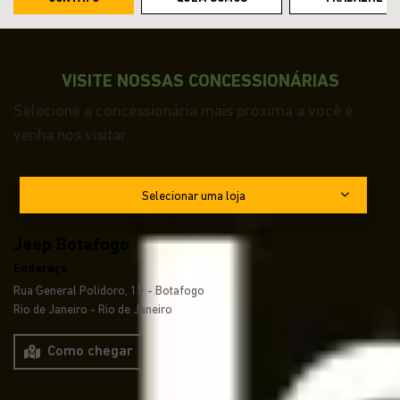
VISITE NOSSAS CONCESSIONÁRIAS
Selecione a concessionária mais próxima a você e
venha nos visitar.
Selecionar uma loja
Jeep Botafogo
Endereço
Rua General Polidoro, 15 - Botafogo
Rio de Janeiro - Rio de Janeiro
Como chegar