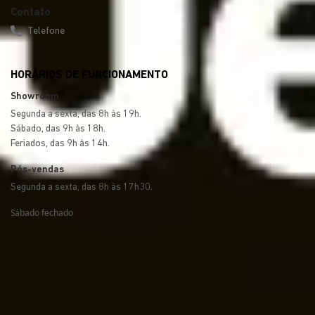
Contato
Telefone
HORÁRIOS DE FUNCIONAMENTO
Showroom
Segunda a sexta, das 8h às 19h.
Sábado, das 9h às 18h.
Feriados, das 9h às 14h.
Pós-vendas
Segunda a sexta, das 8h às 17h30.
Sábado fechado