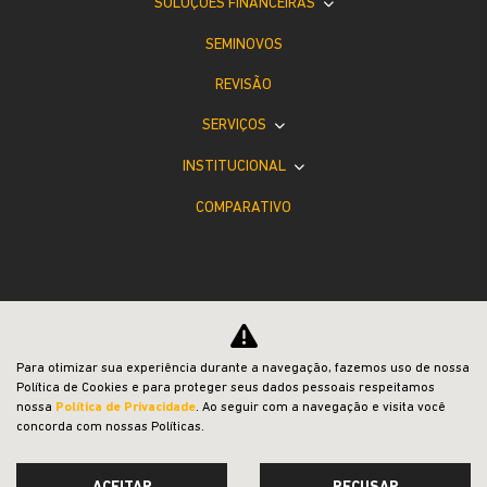
SOLUÇÕES FINANCEIRAS
SEMINOVOS
REVISÃO
SERVIÇOS
INSTITUCIONAL
COMPARATIVO
Desacelere. Seu bem maior é a vida.
Para otimizar sua experiência durante a navegação, fazemos uso de nossa
Política de Cookies e para proteger seus dados pessoais respeitamos
nossa
Política de Privacidade
. Ao seguir com a navegação e visita você
concorda com nossas Políticas.