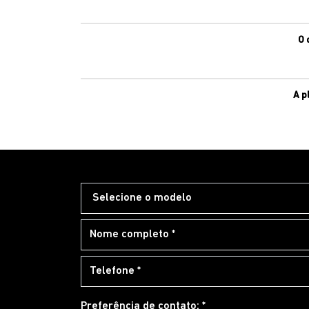
O 
A p
Preferência de contato: *