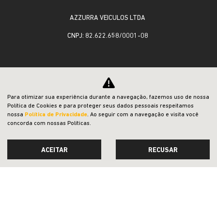
AZZURRA VEICULOS LTDA
CNPJ: 82.622.658/0001-08
OFERTAS
NOVOS
Para otimizar sua experiência durante a navegação, fazemos uso de nossa
Política de Cookies e para proteger seus dados pessoais respeitamos
VENDAS DIRETAS
nossa
Política de Privacidade
. Ao seguir com a navegação e visita você
concorda com nossas Políticas.
JEEP ACESSÍVEL
SOLUÇÕES FINANCEIRAS
ACEITAR
RECUSAR
SEMINOVOS
REVISÃO
SERVIÇOS