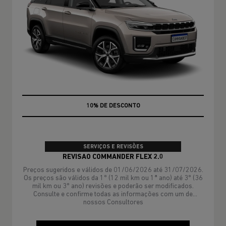
MÃO DE OBRA
SERVIÇOS E REVISÕES
REVISAO COMMANDER FLEX 2.0
Preços sugeridos e válidos de 01/06/2026 até 31/07/2026.
Os preços são válidos da 1º (12 mil km ou 1ª ano) até 3º (36
mil km ou 3º ano) revisões e poderão ser modificados.
Consulte e confirme todas as informações com um de
nossos Consultores