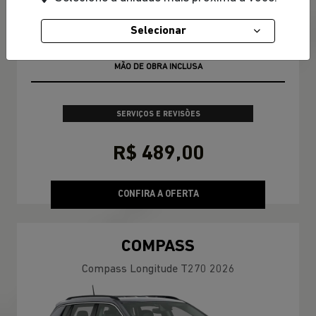
Selecionar
3X R$163,00 SEM JUROS
SERVIÇOS E REVISÕES
R$ 489,00
CONFIRA A OFERTA
COMPASS
Compass Longitude T270 2026