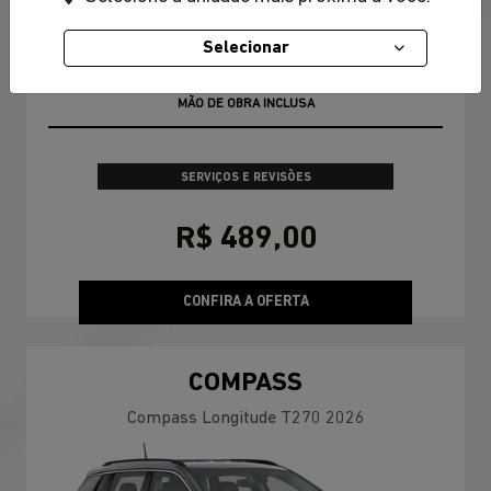
Selecionar
3X R$163,00 SEM JUROS
SERVIÇOS E REVISÕES
R$ 489,00
CONFIRA A OFERTA
COMPASS
Compass Longitude T270 2026