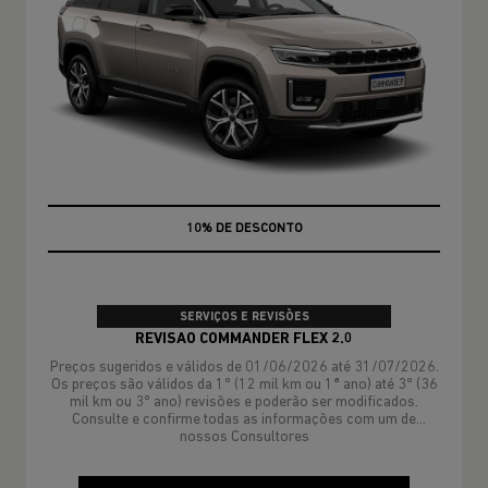
MÃO DE OBRA
SERVIÇOS E REVISÕES
REVISAO COMMANDER FLEX 2.0
Preços sugeridos e válidos de 01/06/2026 até 31/07/2026.
Os preços são válidos da 1º (12 mil km ou 1ª ano) até 3º (36
mil km ou 3º ano) revisões e poderão ser modificados.
Consulte e confirme todas as informações com um de
nossos Consultores