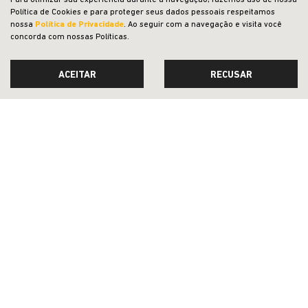
Para otimizar sua experiência durante a navegação, fazemos uso de nossa
OFERTAS
Política de Cookies e para proteger seus dados pessoais respeitamos
nossa
Política de Privacidade
. Ao seguir com a navegação e visita você
NOVOS
concorda com nossas Políticas.
VENDAS DIRETAS
ACEITAR
RECUSAR
JEEP ACESSÍVEL
SOLUÇÕES FINANCEIRAS
SEMINOVOS
REVISÃO
SERVIÇOS
INSTITUCIONAL
COMPARATIVO
Desacelere. Seu bem maior é a vida.