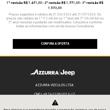
1ª revisão R$ 1.471,00- 2ª revisão R$ 1.771,00- 3ª revisão R$
1.573,00
Preços sugeridos e válidos de 01/06/2026 até 31/07/2026. Os
preços são válidos da 1º (12 mil km ou 1ª ano) até 3º (36 mil km ou
3º ano) revisões e poderão ser modificados. Consulte e confirme
todas as informações com um de nossos Consultores
CONFIRA A OFERTA
AZZURRA VEICULOS LTDA
CNPJ: 68.743.038/0019-17