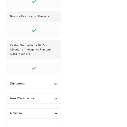
Banco do Motorista com Memória
Central Multimídia de 10,1" com
Adventure Intelligence Plus com
Alexa in vehicle
Dimensões
Motor/Performance
Mecânica