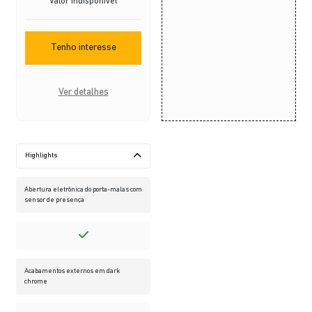
Valor indisponível
Tenho interesse
Ver detalhes
Highlights
Abertura eletrônica do porta-malas com
sensor de presença
Acabamentos externos em dark
chrome